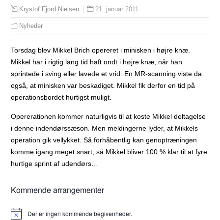
21. januar 2011
Krystof Fjord Nielsen
Nyheder
Torsdag blev Mikkel Brich opereret i minisken i højre knæ.
Mikkel har i rigtig lang tid haft ondt i højre knæ, når han
sprintede i sving eller lavede et vrid. En MR-scanning viste da
også, at minisken var beskadiget. Mikkel fik derfor en tid på
operationsbordet hurtigst muligt.
Opererationen kommer naturligvis til at koste Mikkel deltagelse
i denne indendørssæson. Men meldingerne lyder, at Mikkels
operation gik vellykket. Så forhåbentlig kan genoptræningen
komme igang meget snart, så Mikkel bliver 100 % klar til at fyre
hurtige sprint af udendørs…
Kommende arrangementer
Der er ingen kommende begivenheder.
Notice