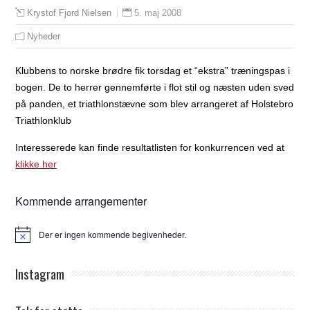
5. maj 2008
Krystof Fjord Nielsen
Nyheder
Klubbens to norske brødre fik torsdag et “ekstra” træningspas i
bogen. De to herrer gennemførte i flot stil og næsten uden sved
på panden, et triathlonstævne som blev arrangeret af Holstebro
Triathlonklub
Interesserede kan finde resultatlisten for konkurrencen ved at
klikke her
Kommende arrangementer
Der er ingen kommende begivenheder.
Notice
Instagram