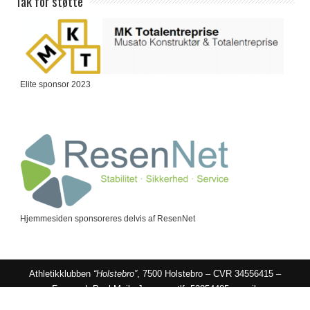
Tak for støtte
Elite sponsor 2023
Hjemmesiden sponsoreres delvis af ResenNet
Athletikklubben
“Holstebro”
, 7500 Holstebro – CVR 34556415 –
Formand: Poul Mejls Jensen – tlf: 53854485 – mail:
formand@akholstebro.dk