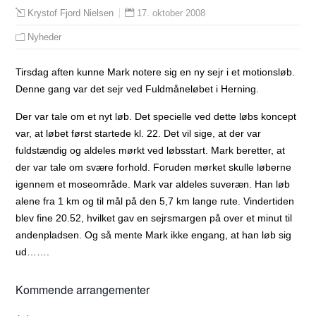
17. oktober 2008
Krystof Fjord Nielsen
Nyheder
Tirsdag aften kunne Mark notere sig en ny sejr i et motionsløb.
Denne gang var det sejr ved Fuldmåneløbet i Herning.
Der var tale om et nyt løb. Det specielle ved dette løbs koncept
var, at løbet først startede kl. 22. Det vil sige, at der var
fuldstændig og aldeles mørkt ved løbsstart. Mark beretter, at
der var tale om svære forhold. Foruden mørket skulle løberne
igennem et moseområde. Mark var aldeles suveræn. Han løb
alene fra 1 km og til mål på den 5,7 km lange rute. Vindertiden
blev fine 20.52, hvilket gav en sejrsmargen på over et minut til
andenpladsen. Og så mente Mark ikke engang, at han løb sig
ud…….
Kommende arrangementer