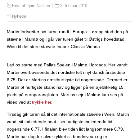
3. februar 2010
Krystof Fjord Nielsen
Nyheder
Martin fortsætter sin turne rundt i Europa. Lørdag stod den på
stævne i Malmø og i går var turen gået til Østrigs hovedstad
Wien til det store stævne Indoor-Classic-Vienna.
Lad os starte med Pallas Spelen i Malmø i lørdags. Her vandt
Martin overbevisende det nordiske felt i nyt dansk årsbedste
6,75. Det er Martins næsthurtigste tid nogensinde. Dermed er
Martin pt hurtigste skandinav og ligger på en øjeblikkelig 15.
plads på europaranglisten. Martins sejr i Malmø kan ses på
video ved at
trykke her
.
Tirsdag gik turen så til det internationale stævne i Wien. Martin
vandt sit indledende heat i sin hurtigste indledende tid
nogensinde 6,77. I finalen blev tiden lidt langsommere 6,79.
Martin har dog for alvor rykket sit bundniveau og er