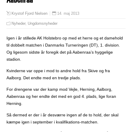
14. maj 2013
Krystof Fjord Nielsen
Nyheder
,
Ungdomsnyheder
Igen i år stillede AK Holstebro op med et herre og et damehold
til dobbelt matchen i Danmarks Turneringen (DT), 1. division.
Og ligesom sidste år foregik det på Aabenraa’s hyggelige
stadion.
Kvinderne var oppe i mod to andre hold fra Skive og fra
Aalborg. Det endte med en tredje plads.
For drengene var der kamp mod Vejle, Herning, Aalborg,
Aabenraa og her endte det med en god 4. plads, lige foran
Herning.
Så dermed er der i år desværre ingen af de to hold, der skal
kæmpe igen i september i kvalifikations-matchen.