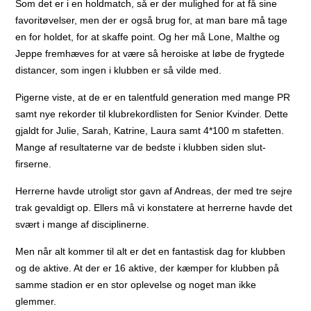
Som det er i en holdmatch, så er der mulighed for at få sine
favoritøvelser, men der er også brug for, at man bare må tage
en for holdet, for at skaffe point. Og her må Lone, Malthe og
Jeppe fremhæves for at være så heroiske at løbe de frygtede
distancer, som ingen i klubben er så vilde med.
Pigerne viste, at de er en talentfuld generation med mange PR
samt nye rekorder til klubrekordlisten for Senior Kvinder. Dette
gjaldt for Julie, Sarah, Katrine, Laura samt 4*100 m stafetten.
Mange af resultaterne var de bedste i klubben siden slut-
firserne.
Herrerne havde utroligt stor gavn af Andreas, der med tre sejre
trak gevaldigt op. Ellers må vi konstatere at herrerne havde det
svært i mange af disciplinerne.
Men når alt kommer til alt er det en fantastisk dag for klubben
og de aktive. At der er 16 aktive, der kæmper for klubben på
samme stadion er en stor oplevelse og noget man ikke
glemmer.