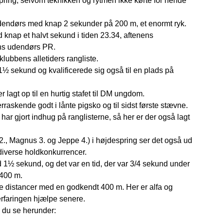
ing, selvom teknikken og rytmen ikke kørte for hende
udendørs med knap 2 sekunder på 200 m, et enormt ryk.
knap et halvt sekund i tiden 23.34, aftenens
ans udendørs PR.
lubbens alletiders rangliste.
1½ sekund og kvalificerede sig også til en plads på
 lagt op til en hurtig stafet til DM ungdom.
askende godt i lånte pigsko og til sidst første stævne.
ar gjort indhug på ranglisterne, så her er der også lagt
2., Magnus 3. og Jeppe 4.) i højdespring ser det også ud
 diverse holdkonkurrencer.
1½ sekund, og det var en tid, der var 3/4 sekund under
 400 m.
re distancer med en godkendt 400 m. Her er alfa og
erfaringen hjælpe senere.
 du se herunder: