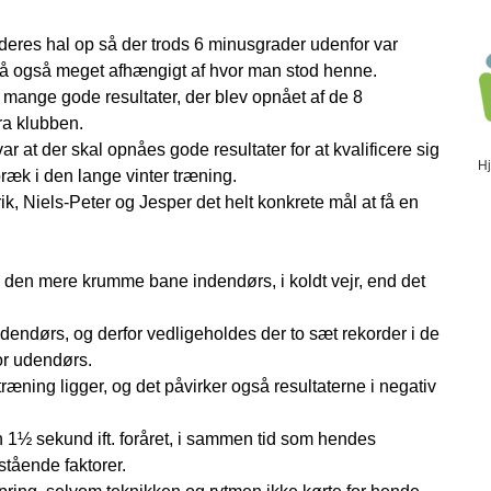
deres hal op så der trods 6 minusgrader udenfor var
 så også meget afhængigt af hvor man stod henne.
 mange gode resultater, der blev opnået af de 8
ra klubben.
 var at der skal opnåes gode resultater for at kvalificere sig
H
bræk i den lange vinter træning.
k, Niels-Peter og Jesper det helt konkrete mål at få en
å den mere krumme bane indendørs, i koldt vejr, end det
dendørs, og derfor vedligeholdes der to sæt rekorder i de
or udendørs.
æning ligger, og det påvirker også resultaterne i negativ
n 1½ sekund ift. foråret, i sammen tid som hendes
stående faktorer.