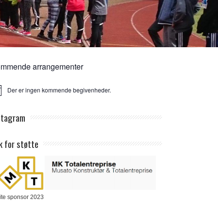
mmende arrangementer
Der er ingen kommende begivenheder.
ice
stagram
k for støtte
ite sponsor 2023