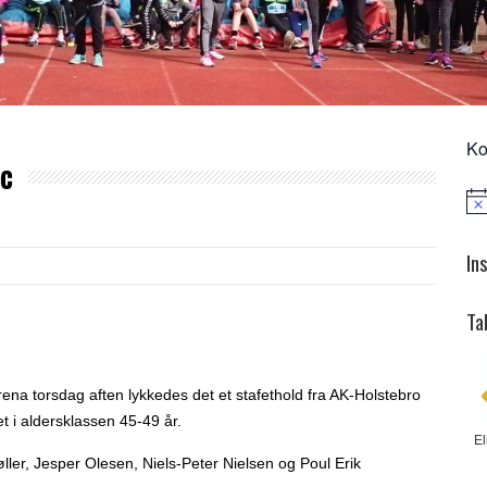
Ko
ec
Not
In
Ta
rena torsdag aften lykkedes det et stafethold fra AK-Holstebro
t i aldersklassen 45-49 år.
El
ler, Jesper Olesen, Niels-Peter Nielsen og Poul Erik