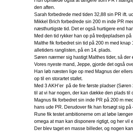
Hun opnåede også at tangere som PR i stangspr
den aften.
Sarah forbedrede med tiden 32,88 sin PR ift. 
Mikkel Brich forbedrede sin 200 m inde PR med 
næsthurtigste tid. Det er også hurtigere end h
Med den tid rykker han op på tredjepladsen på k
Malthe fik forbedret sin tid på 200 m med knap 
alletiders ranglisten, på en 14. plads.
Søren nærmer sig hastigt Malthes tider, så der er
Vores nyeste mand, Jeppe, gjorde det også overr
Han løb næsten lige op med Magnus der ellers h
op til en storartet stafet.
Med 3 AKH’er på de fire første pladser (Søren 
til at vi har nogen, der kan dække den plads til
Magnus fik forbedret sin inde PR på 200 m med 
hans ude PR. Derudover fik han forsøgt sig på
Rune fik testet ambitionerne om at løbe længe
omega at man kan disponere rigtigt, og her vil 
Der blev taget en masse billeder, og nogen kan