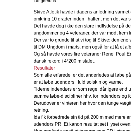
Langerhuus.”
Skive Atletik havde i dagens anledning varmet 
omkring 10 grader inden i hallen, men det var
Det havde dog ikke den store indflydelse på de
ungdommer og 4 veteraner, der var mødt frem f
Der var to grunde til at vi tog til Skive; den ene
til DM Ungdom i marts, men også for at få et af
Og så havde vores fire veteraner René, Poul Eri
dansk rekord i 4*200 m stafet.
Resultater
Som alle erfarede, er det anderledes at løbe p
er at løbe udendørs i fuld solskin og varme.
Tiderne indendørs er som regel dårligere end u
samme løbe-discipliner hhv. for indendørs og f
Derudover er vinteren her hvor den tunge vægttr
retning.
Ida fik forbedrede sin tid på 200 m med mere e
udendørs PR. Et kanon resultat set i lyset oven