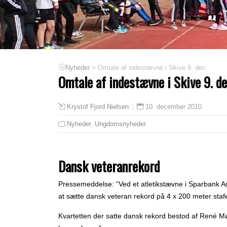
>
Omtale af indestævne i Skive 9. dec
Nyheder
Omtale af indestævne i Skive 9. d
10. december 2010
Krystof Fjord Nielsen
Nyheder
,
Ungdomsnyheder
Dansk veteranrekord
Pressemeddelse:
“Ved et atletikstævne i Sparbank A
at sætte dansk veteran rekord på 4 x 200 meter stafe
Kvartetten der satte dansk rekord bestod af René Møl