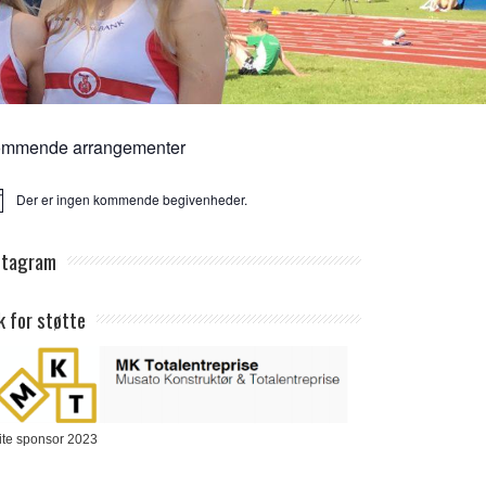
mmende arrangementer
Der er ingen kommende begivenheder.
ice
stagram
k for støtte
ite sponsor 2023