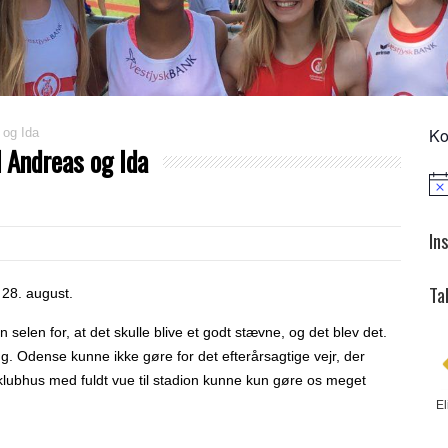
Ko
 og Ida
 Andreas og Ida
Not
In
Ta
28. august.
 selen for, at det skulle blive et godt stævne, og det blev det.
. Odense kunne ikke gøre for det efterårsagtige vejr, der
ubhus med fuldt vue til stadion kunne kun gøre os meget
El