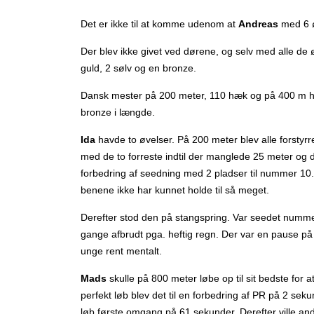
Det er ikke til at komme udenom at
Andreas
med 6 ø
Der blev ikke givet ved dørene, og selv med alle de ø
guld, 2 sølv og en bronze.
Dansk mester på 200 meter, 110 hæk og på 400 m hæk
bronze i længde.
Ida
havde to øvelser. På 200 meter blev alle forstyrre
med de to forreste indtil der manglede 25 meter og 
forbedring af seedning med 2 pladser til nummer 10. 
benene ikke har kunnet holde til så meget.
Derefter stod den på stangspring. Var seedet numme
gange afbrudt pga. heftig regn. Der var en pause på 
unge rent mentalt.
Mads
skulle på 800 meter løbe op til sit bedste fo
perfekt løb blev det til en forbedring af PR på 2 se
løb første omgang på 61 sekunder. Derefter ville a