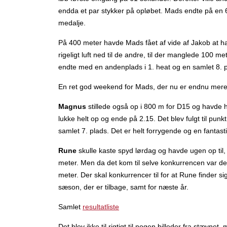
endda et par stykker på opløbet. Mads endte på en 
medalje.
På 400 meter havde Mads fået af vide af Jakob at han
rigeligt luft ned til de andre, til der manglede 100 m
endte med en andenplads i 1. heat og en samlet 8.
En ret god weekend for Mads, der nu er endnu mere mo
Magnus
stillede også op i 800 m for D15 og havde 
lukke helt op og ende på 2.15. Det blev fulgt til pun
samlet 7. plads. Det er helt forrygende og en fantas
Rune
skulle kaste spyd lørdag og havde ugen op til, o
meter. Men da det kom til selve konkurrencen var det a
meter. Der skal konkurrencer til for at Rune finder si
sæson, der er tilbage, samt for næste år.
Samlet
resultatliste
Det blev ikke til rigtigt til nogen billeder fra stævnet