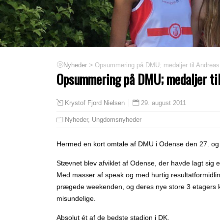
>
Opsummering på DMU; medaljer til Andreas
Nyheder
Opsummering på DMU; medaljer til
29. august 2011
Krystof Fjord Nielsen
Nyheder
,
Ungdomsnyheder
Hermed en kort omtale af DMU i Odense den 27. og 
Stævnet blev afviklet af Odense, der havde lagt sig en
Med masser af speak og med hurtig resultatformidling
prægede weekenden, og deres nye store 3 etagers kl
misundelige.
Absolut ét af de bedste stadion i DK.