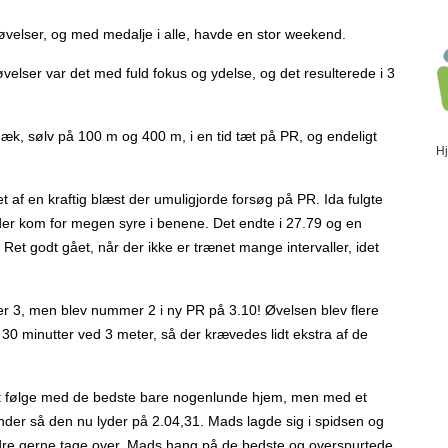
velser, og med medalje i alle, havde en stor weekend.
velser var det med fuld fokus og ydelse, og det resulterede i 3
, sølv på 100 m og 400 m, i en tid tæt på PR, og endeligt
H
t af en kraftig blæst der umuligjorde forsøg på PR. Ida fulgte
der kom for megen syre i benene. Det endte i 27.79 og en
Ret godt gået, når der ikke er trænet mange intervaller, idet
r 3, men blev nummer 2 i ny PR på 3.10! Øvelsen blev flere
30 minutter ved 3 meter, så der krævedes lidt ekstra af de
r at følge med de bedste bare nogenlunde hjem, men med et
kunder så den nu lyder på 2.04,31. Mads lagde sig i spidsen og
ndre gerne tage over. Mads hang på de bedste og overspurtede