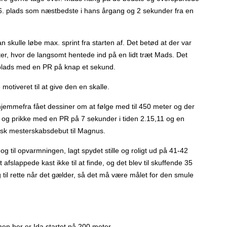
6. plads som næstbedste i hans årgang og 2 sekunder fra en
 skulle løbe max. sprint fra starten af. Det betød at der var
eter, hvor de langsomt hentede ind på en lidt træt Mads. Det
 plads med en PR på knap et sekund.
tiveret til at give den en skalle.
hjemmefra fået dessiner om at følge med til 450 meter og der
kt og prikke med en PR på 7 sekunder i tiden 2.15,11 og en
tisk mesterskabsdebut til Magnus.
g til opvarmningen, lagt spydet stille og roligt ud på 41-42
fslappede kast ikke til at finde, og det blev til skuffende 35
g til rette når det gælder, så det må være målet for den smule
, men her er Ida startet på 200 meter.