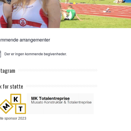
mmende arrangementer
Der er ingen kommende begivenheder.
ice
stagram
k for støtte
ite sponsor 2023