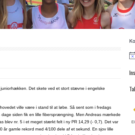
Ko
Not
In
Ta
niorhækken. Det skete ved et stort stævne i engelske
vedet ville være i stand til at løbe. Så sent som i fredags
4 dage siden fik en lille fibersprængning. Men Andreas mærkede
 blev nr. 5 i et meget stærkt felt i ny PR 14,29 (- 0,7). Det var
El
 år gamle rekord med 4/100 dele af et sekund. En sjov lille