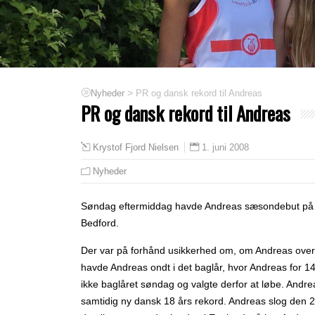
>
PR og dansk rekord til Andreas
Nyheder
PR og dansk rekord til Andreas
1. juni 2008
Krystof Fjord Nielsen
Nyheder
Søndag eftermiddag havde Andreas sæsondebut på ju
Bedford.
Der va
r på forhånd usikkerhed om, om Andreas overho
havde Andreas ondt i det baglår, hvor Andreas for 1
ikke baglåret søndag og valgte derfor at løbe. Andreas
samtidig ny dansk 18 års rekord. Andreas slog den 20