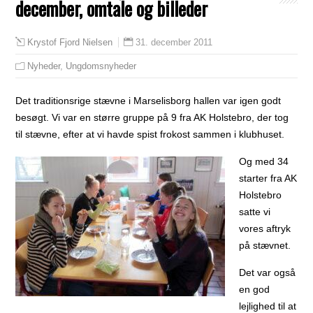
december, omtale og billeder
31. december 2011
Krystof Fjord Nielsen
Nyheder
,
Ungdomsnyheder
Det traditionsrige stævne i Marselisborg hallen var igen godt
besøgt. Vi var en større gruppe på 9 fra AK Holstebro, der tog
til stævne, efter at vi havde spist frokost sammen i klubhuset.
Og med 34
starter fra AK
Holstebro
satte vi
vores aftryk
på stævnet.
Det var også
en god
lejlighed til at