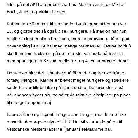
hilse på det AKH’er der bor i Aarhus: Martin, Andreas, Mikkel
Brich, Jakob og Mikkel Larsen.
Katrine løb 60 m hæk til stævne for første gang siden hun var
12, og gjorde det så også 3 sek hurtigere. På stadion har hun
holdt tre skridt mellem hækkene, men det er svært at få en god
opvarmning i en lille hal med mange mennesker. Katrine holdt 3
skridt mellem hækkene på de to første, var nede på 5 skridt,
men oppe igen på 3 skridt mellem 3. og 4. En udmærket debut.
Derudover blev det til heatsejr på 60 meter og tre overtrådte
forsøg i længde. Katrine er blevet meget hurtigere og stærkere
så derfor var tilløbet ikke på plads endnu. Det arbejder vi på
når chancen byder sig, og så er de tekniske discipliner på plads
til mangekampen i maj.
Laura stillede op i sprint, længde samt kugle, men kunne ikke
omsætte den øgede styrke til PR. Det vil vi arbejde på op til
Vestdanske Mesterskaberne i januar i selvsamme hal.