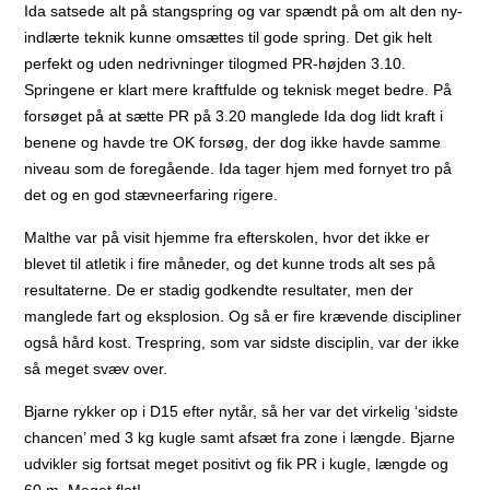
Ida satsede alt på stangspring og var spændt på om alt den ny-
indlærte teknik kunne omsættes til gode spring. Det gik helt
perfekt og uden nedrivninger tilogmed PR-højden 3.10.
Springene er klart mere kraftfulde og teknisk meget bedre. På
forsøget på at sætte PR på 3.20 manglede Ida dog lidt kraft i
benene og havde tre OK forsøg, der dog ikke havde samme
niveau som de foregående. Ida tager hjem med fornyet tro på
det og en god stævneerfaring rigere.
Malthe var på visit hjemme fra efterskolen, hvor det ikke er
blevet til atletik i fire måneder, og det kunne trods alt ses på
resultaterne. De er stadig godkendte resultater, men der
manglede fart og eksplosion. Og så er fire krævende discipliner
også hård kost. Trespring, som var sidste disciplin, var der ikke
så meget svæv over.
Bjarne rykker op i D15 efter nytår, så her var det virkelig ‘sidste
chancen’ med 3 kg kugle samt afsæt fra zone i længde. Bjarne
udvikler sig fortsat meget positivt og fik PR i kugle, længde og
60 m. Meget flot!