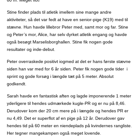
Stine finder plads til atletik imellem sine mange andre
aktiviteter, så det var fedt at have en senior-pige (K19) med til
stævne. Hun havde lillebror Peter med, samt mor og far. Stine
og Peter’s mor, Alice, har selv dyrket atletik engang og havde
også besøgt Marselisborghallen. Stine fik nogen gode
resultater og inde-debut.
Peter overraskede positivt iogmed at det er hans første stævne
siden han var med for 6 år siden. Peter fik nogen gode tider i
sprint og gode forsøg i længde tæt på 5 meter. Absolut
godkendt.
Sarah havde en fantastisk aften og lagde imponerende 1 meter
yderligere til hendes udmærkede kugle-PR og er nu på 8,46.
Derudover kom der 20 cm mere på i længde og hendes PR er
nu 4,49. Det er superflot af en pige på 12 år. Derudover gav
hendes tid på 60 meter en niendeplads på kvindernes rangliste.
Her tegner mangekampen også meget lovende.