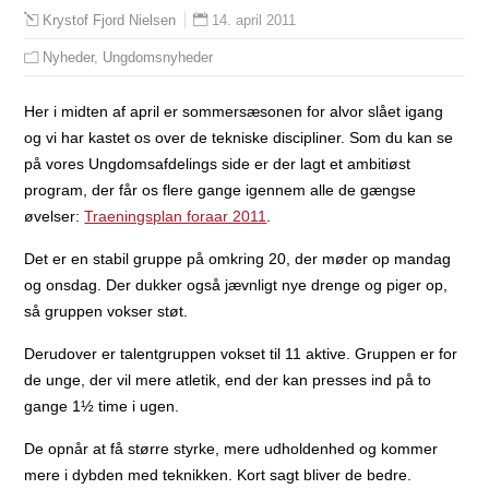
14. april 2011
Krystof Fjord Nielsen
Nyheder
,
Ungdomsnyheder
Her i midten af april er sommersæsonen for alvor slået igang
og vi har kastet os over de tekniske discipliner. Som du kan se
på vores Ungdomsafdelings side er der lagt et ambitiøst
program, der får os flere gange igennem alle de gængse
øvelser:
Traeningsplan foraar 2011
.
Det er en stabil gruppe på omkring 20, der møder op mandag
og onsdag. Der dukker også jævnligt nye drenge og piger op,
så gruppen vokser støt.
Derudover er talentgruppen vokset til 11 aktive. Gruppen er for
de unge, der vil mere atletik, end der kan presses ind på to
gange 1½ time i ugen.
De opnår at få større styrke, mere udholdenhed og kommer
mere i dybden med teknikken. Kort sagt bliver de bedre.