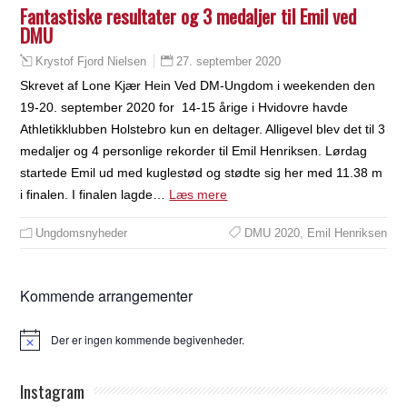
Fantastiske resultater og 3 medaljer til Emil ved
DMU
27. september 2020
Krystof Fjord Nielsen
Skrevet af Lone Kjær Hein Ved DM-Ungdom i weekenden den
19-20. september 2020 for 14-15 årige i Hvidovre havde
Athletikklubben Holstebro kun en deltager. Alligevel blev det til 3
medaljer og 4 personlige rekorder til Emil Henriksen. Lørdag
startede Emil ud med kuglestød og stødte sig her med 11.38 m
i finalen. I finalen lagde…
Læs mere
Ungdomsnyheder
DMU 2020
,
Emil Henriksen
Kommende arrangementer
Der er ingen kommende begivenheder.
Notice
Instagram