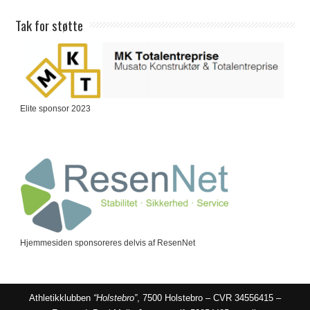
Tak for støtte
Elite sponsor 2023
Hjemmesiden sponsoreres delvis af ResenNet
Athletikklubben
“Holstebro”
, 7500 Holstebro – CVR 34556415 –