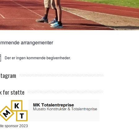
mmende arrangementer
Der er ingen kommende begivenheder.
ice
stagram
k for støtte
ite sponsor 2023