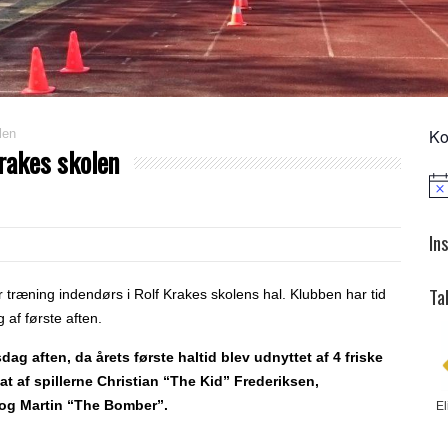
Ko
len
Krakes skolen
Not
In
Ta
or træning indendørs i Rolf Krakes skolens hal. Klubben har tid
g af første aften.
sdag aften, da årets første haltid blev udnyttet af 4 friske
t af spillerne Christian “The Kid” Frederiksen,
l og Martin “The Bomber”.
El