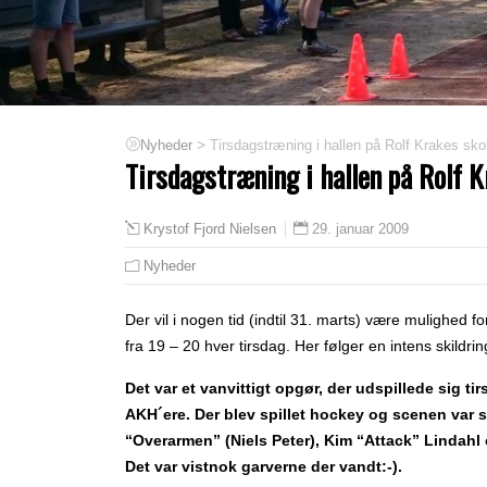
>
Tirsdagstræning i hallen på Rolf Krakes sko
Nyheder
Tirsdagstræning i hallen på Rolf 
29. januar 2009
Krystof Fjord Nielsen
Nyheder
Der vil i nogen tid (indtil 31. marts) være mulighed f
fra 19 – 20 hver tirsdag. Her følger en intens skildrin
Det var et vanvittigt opgør, der udspillede sig tir
AKH´ere. Der blev spillet hockey og scenen var sa
“Overarmen” (Niels Peter), Kim “Attack” Lindah
Det var vistnok garverne der vandt:-).