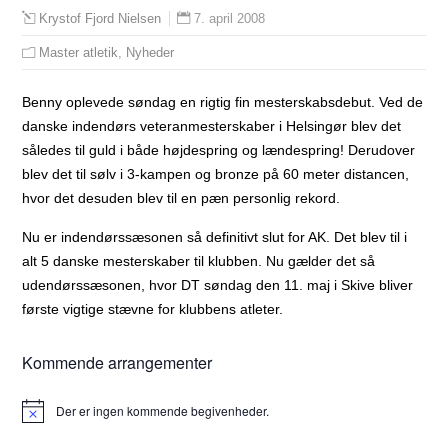
7. april 2008
Krystof Fjord Nielsen
Master atletik
,
Nyheder
Benny oplevede søndag en rigtig fin mesterskabsdebut. Ved de
danske indendørs veteranmesterskaber i Helsingør blev det
således til guld i både højdespring og lændespring! Derudover
blev det til sølv i 3-kampen og bronze på 60 meter distancen,
hvor det desuden blev til en pæn personlig rekord.
Nu er indendørssæsonen så definitivt slut for AK. Det blev til i
alt 5 danske mesterskaber til klubben. Nu gælder det så
udendørssæsonen, hvor DT søndag den 11. maj i Skive bliver
første vigtige stævne for klubbens atleter.
Kommende arrangementer
Der er ingen kommende begivenheder.
Notice