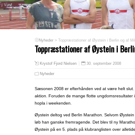
>
Toppræstationer af Øystein i Berlin og af Mi
Nyheder
Toppræstationer af Øystein i Berli
30. september 2008
Krystof Fjord Nielsen
Nyheder
Sæsonen 2008 er efterhånden ved at være helt slut. 
aktion. Foruden de mange flotte ungdomsresultater i 
hopla i weekenden.
Øystein deltog ved Berlin Marathon. Selvom Øystein 
løb han ganske fremragende. Det blev til ny Maratho
Øystein på en 5. plads på klubranglisten over allet