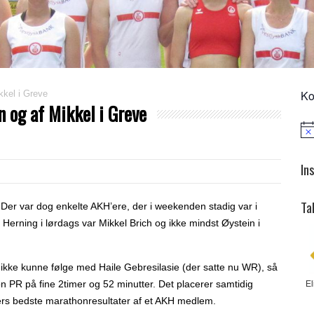
Ko
kkel i Greve
n og af Mikkel i Greve
Not
In
Ta
Der var dog enkelte AKH’ere, der i weekenden stadig var i
Herning i lørdags var Mikkel Brich og ikke mindst Øystein i
ikke kunne følge med Haile Gebresilasie (der satte nu WR), så
n PR på fine 2timer og 52 minutter. Det placerer samtidig
El
iders bedste marathonresultater af et AKH medlem.