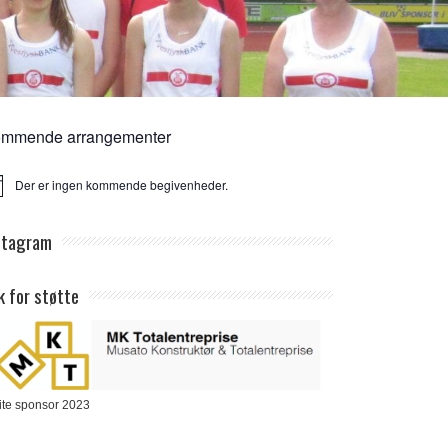
mmende arrangementer
Der er ingen kommende begivenheder.
ice
stagram
k for støtte
ite sponsor 2023