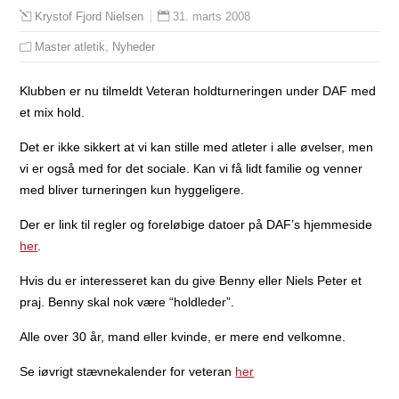
31. marts 2008
Krystof Fjord Nielsen
Master atletik
,
Nyheder
Klubben er nu tilmeldt Veteran holdturneringen under DAF med
et mix hold.
Det er ikke sikkert at vi kan stille med atleter i alle øvelser, men
vi er også med for det sociale. Kan vi få lidt familie og venner
med bliver turneringen kun hyggeligere.
Der er link til regler og foreløbige datoer på DAF’s hjemmeside
her
.
Hvis du er interesseret kan du give Benny eller Niels Peter et
praj. Benny skal nok være “holdleder”.
Alle over 30 år, mand eller kvinde, er mere end velkomne.
Se iøvrigt stævnekalender for veteran
her