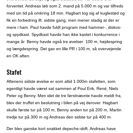
forventet. Andreas løb som 2. mand på 5.000 m og var tilfreds
med sin tid på omkring 18 min. Hagbart tog sig af kuglestød og
fik en forbedring ift. sidste gang, men mener stadig at der er
mere i ham. Paul havde fuldt program med hammer-, diskos-
og spydkast. Spydkast havde han ikke kastet i konkurrence i
mange år. Benny havde også tre øvelser: 100 m, højdespring
og længdespring. Det gav en lille PR i 100 m, så overvejende
en OK aften.
Stafet
Aftenens sidste øvelse er som altid 1.000m stafetten, som
egentligt havde været sat sammen af Poul Erik, René, Niels
Peter og Benny. Men idet de tre førstnævnte havde meldt fra,
blev der truffet en beslutning i bilen på vej derover. Hagbart
skulle første tur på 100 m, Benny anden tur på 200 m, Martin
tredje tur på 300 m og Andreas den sidste tur på 400 m.
Der blev ganske kort snakket depeche-skift. Andreas have