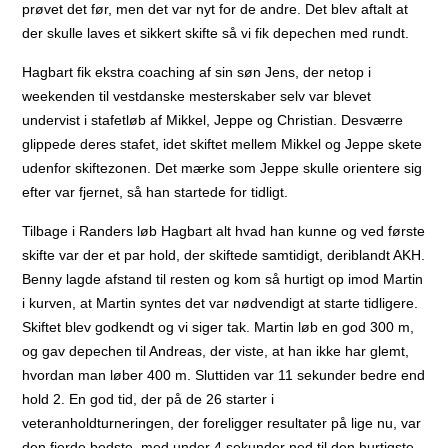
prøvet det før, men det var nyt for de andre. Det blev aftalt at
der skulle laves et sikkert skifte så vi fik depechen med rundt.
Hagbart fik ekstra coaching af sin søn Jens, der netop i
weekenden til vestdanske mesterskaber selv var blevet
undervist i stafetløb af Mikkel, Jeppe og Christian. Desværre
glippede deres stafet, idet skiftet mellem Mikkel og Jeppe skete
udenfor skiftezonen. Det mærke som Jeppe skulle orientere sig
efter var fjernet, så han startede for tidligt.
Tilbage i Randers løb Hagbart alt hvad han kunne og ved første
skifte var der et par hold, der skiftede samtidigt, deriblandt AKH.
Benny lagde afstand til resten og kom så hurtigt op imod Martin
i kurven, at Martin syntes det var nødvendigt at starte tidligere.
Skiftet blev godkendt og vi siger tak. Martin løb en god 300 m,
og gav depechen til Andreas, der viste, at han ikke har glemt,
hvordan man løber 400 m. Sluttiden var 11 sekunder bedre end
hold 2. En god tid, der på de 26 starter i
veteranholdturneringen, der foreligger resultater på lige nu, var
den fjerde bedste, med under 4 sekunder ned til den hurtigste.