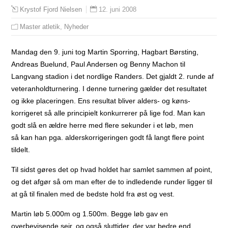
12. juni 2008
Krystof Fjord Nielsen
Master atletik
,
Nyheder
Mandag den 9. juni tog Martin Sporring, Hagbart Børsting,
Andreas Buelund, Paul Andersen og Benny Machon til
Langvang stadion i det nordlige Randers. Det gjaldt 2. runde af
veteranholdturnering.
I denne turnering gælder det resultatet
og ikke placeringen. Ens resultat bliver alders- og køns-
korrigeret så alle principielt konkurrerer på lige fod. Man kan
godt slå en ældre herre med flere sekunder i et løb, men
så kan han pga. alderskorrigeringen godt få langt flere point
tildelt.
Til sidst gøres det op hvad holdet har samlet sammen af point,
og det afgør så om man efter de to indledende runder ligger til
at gå til finalen med de bedste hold fra øst og vest.
Martin løb 5.000m og 1.500m. Begge løb gav en
overbevisende sejr, og også sluttider, der var bedre end