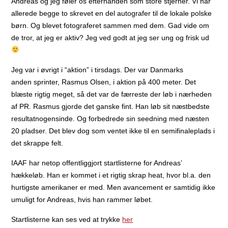
Andreas og jeg føler os efterhånden som store stjerner. Vi har
allerede begge to skrevet en del autografer til de lokale polske
børn. Og blevet fotograferet sammen med dem. Gad vide om
de tror, at jeg er aktiv? Jeg ved godt at jeg ser ung og frisk ud
Jeg var i øvrigt i “aktion” i tirsdags. Der var Danmarks
anden sprinter, Rasmus Olsen, i aktion på 400 meter. Det
blæste rigtig meget, så det var de færreste der løb i nærheden
af PR. Rasmus gjorde det ganske fint. Han løb sit næstbedste
resultatnogensinde. Og forbedrede sin seedning med næsten
20 pladser. Det blev dog som ventet ikke til en semifinaleplads i
det skrappe felt.
IAAF har netop offentliggjort startlisterne for Andreas’
hækkeløb. Han er kommet i et rigtig skrap heat, hvor bl.a. den
hurtigste amerikaner er med. Men avancement er samtidig ikke
umuligt for Andreas, hvis han rammer løbet.
Startlisterne kan ses ved at trykke
her