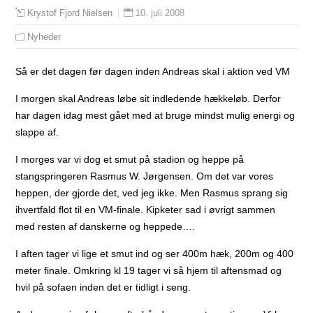
10. juli 2008
Krystof Fjord Nielsen
Nyheder
Så er det dagen før dagen inden Andreas skal i aktion ved VM
I morgen skal Andreas løbe sit indledende hækkeløb. Derfor
har dagen idag mest gået med at bruge mindst mulig energi og
slappe af.
I morges var vi dog et smut på stadion og heppe på
stangspringeren Rasmus W. Jørgensen. Om det var vores
heppen, der gjorde det, ved jeg ikke. Men Rasmus sprang sig
ihvertfald flot til en VM-finale. Kipketer sad i øvrigt sammen
med resten af danskerne og heppede….
I aften tager vi lige et smut ind og ser 400m hæk, 200m og 400
meter finale. Omkring kl 19 tager vi så hjem til aftensmad og
hvil på sofaen inden det er tidligt i seng.