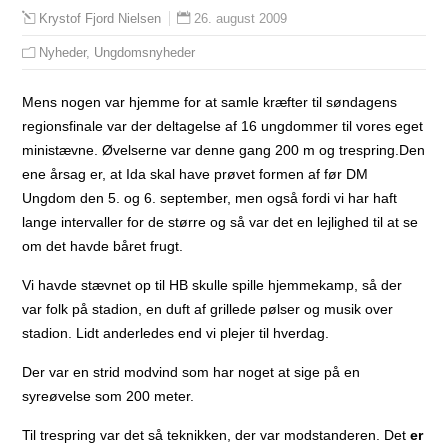
26. august 2009
Krystof Fjord Nielsen
Nyheder
,
Ungdomsnyheder
Mens nogen var hjemme for at samle kræfter til søndagens
regionsfinale var der deltagelse af 16 ungdommer til vores eget
ministævne. Øvelserne var denne gang 200 m og trespring.
Den
ene årsag er, at Ida skal have prøvet formen af før DM
Ungdom den 5. og 6. september, men også fordi vi har haft
lange intervaller for de større og så var det en lejlighed til at se
om det havde båret frugt.
Vi havde stævnet op til HB skulle spille hjemmekamp, så der
var folk på stadion, en duft af grillede pølser og musik over
stadion. Lidt anderledes end vi plejer til hverdag.
Der var en strid modvind som har noget at sige på en
syreøvelse som 200 meter.
Til trespring var det så teknikken, der var modstanderen. Det
er