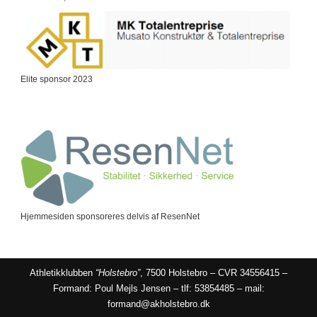
Elite sponsor 2023
Hjemmesiden sponsoreres delvis af ResenNet
Athletikklubben
“Holstebro”
, 7500 Holstebro – CVR 34556415 –
Formand: Poul Mejls Jensen – tlf: 53854485 – mail:
formand@akholstebro.dk