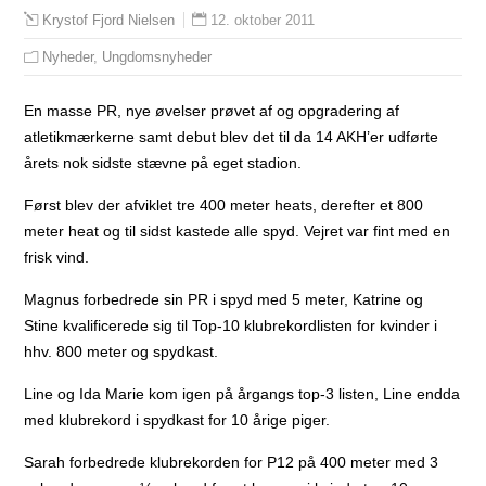
12. oktober 2011
Krystof Fjord Nielsen
Nyheder
,
Ungdomsnyheder
En masse PR, nye øvelser prøvet af og opgradering af
atletikmærkerne samt debut blev det til da 14 AKH’er udførte
årets nok sidste stævne på eget stadion.
Først blev der afviklet tre 400 meter heats, derefter et 800
meter heat og til sidst kastede alle spyd. Vejret var fint med en
frisk vind.
Magnus forbedrede sin PR i spyd med 5 meter, Katrine og
Stine kvalificerede sig til Top-10 klubrekordlisten for kvinder i
hhv. 800 meter og spydkast.
Line og Ida Marie kom igen på årgangs top-3 listen, Line endda
med klubrekord i spydkast for 10 årige piger.
Sarah forbedrede klubrekorden for P12 på 400 meter med 3