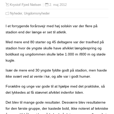
2. maj 2012
Krystof Fjord Nielsen
Nyheder
,
Ungdomsnyheder
I et forrygende forårsvejr med høj solskin var der flere på
stadion end der længe er set til atletik.
Med mere end 80 starter og 45 deltagere var der travlhed på
stadion hvor de yngste skulle have afviklet længdespring og
boldkast og ungdommen skulle løbe 1.000 m /800 m og støde
kugle.
Især de mere end 30 yngste fyldte godt på stadion, men havde
ikke svært ved at vente i kø, og alle var i godt humør.
Forældre og unge var gode til at hjælpe med det praktiske, så
det lykkedes at få stævnet afviklet indenfor tiden.
Det blev til mange gode resultater. Desværre blev resultaterne
for den første gruppe, der kastede bold, ikke noteret af tekniske