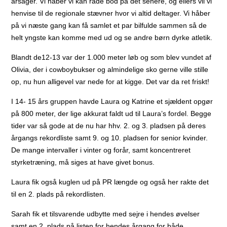
årsager. Vi håber vi kan råde bod på det senere, og ellers vil vi
henvise til de regionale stævner hvor vi altid deltager. Vi håber
på vi næste gang kan få samlet et par bilfulde sammen så de
helt yngste kan komme med ud og se andre børn dyrke atletik.
Blandt de12-13 var der 1.000 meter løb og som blev vundet af
Olivia, der i cowboybukser og almindelige sko gerne ville stille
op, nu hun alligevel var nede for at kigge. Det var da ret friskt!
I 14- 15 års gruppen havde Laura og Katrine et sjældent opgør
på 800 meter, der lige akkurat faldt ud til Laura’s fordel. Begge
tider var så gode at de nu har hhv. 2. og 3. pladsen på deres
årgangs rekordliste samt 9. og 10. pladsen for senior kvinder.
De mange intervaller i vinter og forår, samt koncentreret
styrketræning, må siges at have givet bonus.
Laura fik også kuglen ud på PR længde og også her rakte det
til en 2. plads på rekordlisten.
Sarah fik et tilsvarende udbytte med sejre i hendes øvelser
samt en 2. plads på listen for hendes årgang for både