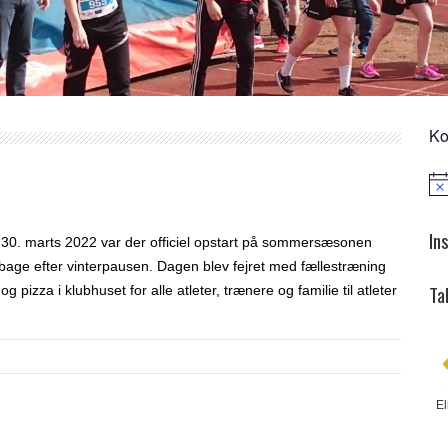
Ko
Not
In
30. marts 2022 var der officiel opstart på sommersæsonen
ilbage efter vinterpausen. Dagen blev fejret med fællestræning
Ta
izza i klubhuset for alle atleter, trænere og familie til atleter
El