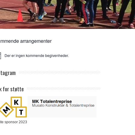
mmende arrangementer
Der er ingen kommende begivenheder.
ice
stagram
k for støtte
ite sponsor 2023