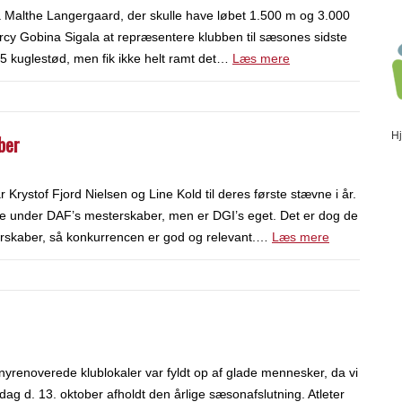
a Malthe Langergaard, der skulle have løbet 1.500 m og 3.000
ercy Gobina Sigala at repræsentere klubben til sæsones sidste
5 kuglestød, men fik ikke helt ramt det…
Læs mere
H
ber
rystof Fjord Nielsen og Line Kold til deres første stævne i år.
ere under DAF’s mesterskaber, men er DGI’s eget. Det er dog de
erskaber, så konkurrencen er god og relevant.…
Læs mere
nyrenoverede klublokaler var fyldt op af glade mennesker, da vi
dag d. 13. oktober afholdt den årlige sæsonafslutning. Atleter