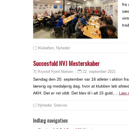
fra
sæs
vin
trad
Klubaften
,
Nyheder
Succesfuld NVJ Mesterskaber
22. september 2021
Krystof Fjord Nielsen
Søndag den 20. september var 16 atleter i aktion fra
lærerig og medaljerig dag, hvor at klubben løb afsted 
AKH. Det er ret vildt. Det blev til i alt 15 guld,…
Læs 
Nyheder
,
Stævne
Indlæg navigation