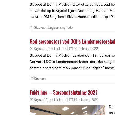
Skrevet af Benny Machon Efter et ærgerligt afbud fr
m, var det op til Krystof Fjord Nielsen og Hannah M
stævne, DM Ungdom i Skive. Hannah stillede op i P1
Stævne
,
Ungdomsnyheder
God sæsonstart ved DGI’s Landsmesterska
20. februar 2022
Krystof Fjord Nielsen
Skrevet af Benny Machon Lørdag den 19. februar var K
Det var til DGI’s Landsmesterskaber, der ikke rang
samme atleter, som man møder til de “rigtige” mest
Stævne
Fuldt hus – Sæsonafslutning 2021
19. oktober 2021
Krystof Fjord Nielsen
De 
ons