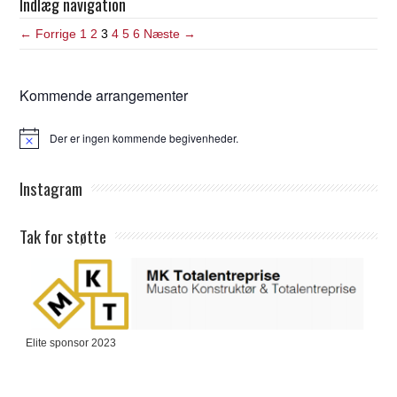
Indlæg navigation
← Forrige
1
2
3
4
5
6
Næste →
Kommende arrangementer
Der er ingen kommende begivenheder.
Notice
Instagram
Tak for støtte
Elite sponsor 2023