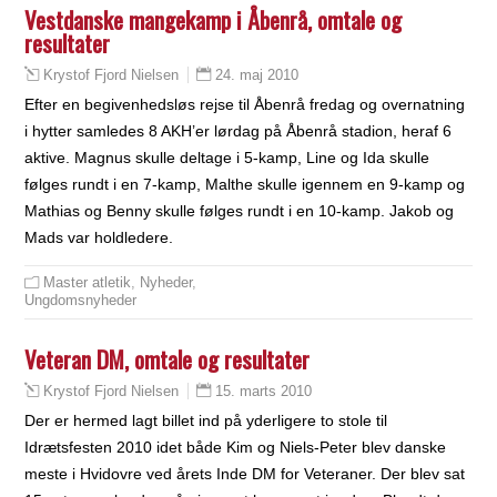
Vestdanske mangekamp i Åbenrå, omtale og
resultater
24. maj 2010
Krystof Fjord Nielsen
Efter en begivenhedsløs rejse til Åbenrå fredag og overnatning
i hytter samledes 8 AKH’er lørdag på Åbenrå stadion, heraf 6
aktive. Magnus skulle deltage i 5-kamp, Line og Ida skulle
følges rundt i en 7-kamp, Malthe skulle igennem en 9-kamp og
Mathias og Benny skulle følges rundt i en 10-kamp. Jakob og
Mads var holdledere.
Master atletik
,
Nyheder
,
Ungdomsnyheder
Veteran DM, omtale og resultater
15. marts 2010
Krystof Fjord Nielsen
Der er hermed lagt billet ind på yderligere to stole til
Idrætsfesten 2010 idet både Kim og Niels-Peter blev danske
meste i Hvidovre ved årets Inde DM for Veteraner. Der blev sat