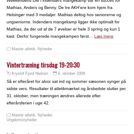
Weekendens DM i indendørs mangekamp var en succes for
Mathias, Anders og Benny. De tre AKH’ere kom hjem fra
Helsingør med 3 medaljer. Mathias deltog hos seniorerne og
ungseniorne. Indendørs mangekamp ligger ikke optimalt for
Mathias, da der ud af de 7 øvelser er hele 3 spring og kun 1
kast. Derfor fungerede mangekampen først…
Læs mere
Master atletik
,
Nyheder
Vintertræning tirsdag 19-20:30
6. oktober 2009
Krystof Fjord Nielsen
Så er efteråret for alvor sat ind og sommer sæsonen synger på
sidste vers. Resultater til atletikmærket og årsbedste slutter per
31. oktober, men træningen ændres allerede efter
efterårsferien i uge 42.
Master atletik
,
Nyheder
,
Ungdomsnyheder