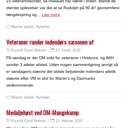
15 veteranrekorder, så niveauet har været i orden. Blandt de
største oplevelser var det at se Rudolph på 90 år! gennemføre
længdespring og…
Læs mere
Master atletik
,
Nyheder
Veteraner runder indendørs sæsonen af
13. marts 2010
Krystof Fjord Nielsen
På søndag er der DM inde for veteraner i Hvidovre, og AKH
sender 3 atleter afsted. Uden nogen sammenligning iøvrigt så
er søndagens stævne det sidste betydende indendørs atletik
stævne efter VM er slut for Martin’s og Danmarks
vedkommende.
Master atletik
,
Nyheder
Medaljehøst ved DM-Mangekamp
11. februar 2010
Krystof Fjord Nielsen